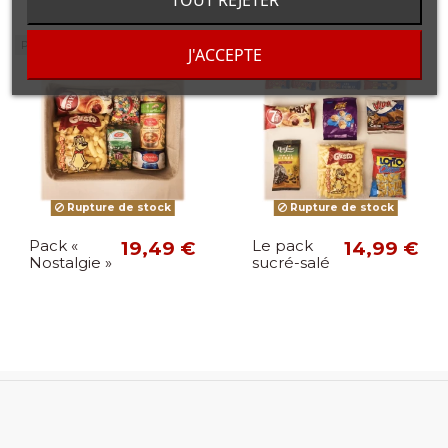
TOUT REJETER
Pack
Pack
J'ACCEPTE
Rupture de stock
Rupture de stock
Pack «
19,49 €
Le pack
14,99 €
Nostalgie »
sucré-salé