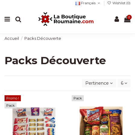
Français
Wishlist (
0
)
0
Accueil
Packs Découverte
Packs Découverte
Pertinence
6
Promo !
Pack
Pack