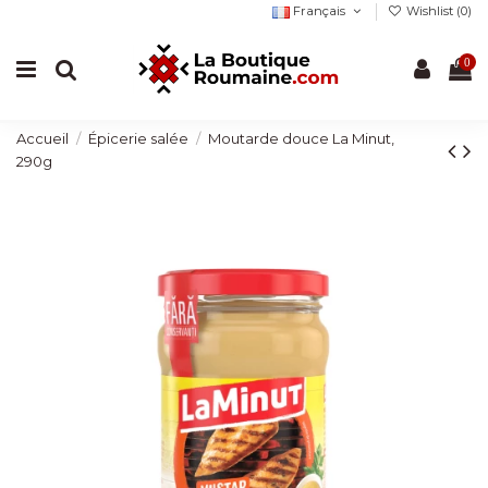
Français
Wishlist (
0
)
0
Accueil
Épicerie salée
Moutarde douce La Minut,
290g