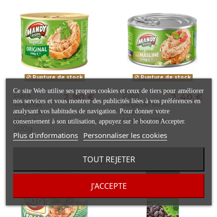
Rupture de stock
Rupture de stock
Ce site Web utilise ses propres cookies et ceux de tiers pour améliorer
Pâté
2,90 €
Pâté
2,40 €
nos services et vous montrer des publicités liées à vos préférences en
végétal
végétal aux
analysant vos habitudes de navigation. Pour donner votre
original
olives
Mandy,
Mandy, 120g
consentement à son utilisation, appuyez sur le bouton Accepter.
200g
Plus d'informations
Personnaliser les cookies
TOUT REJETER
J'ACCEPTE