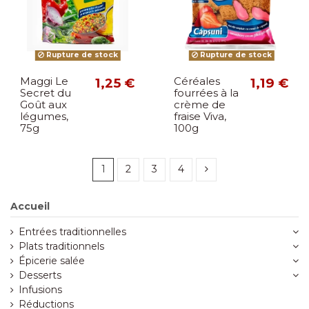
Rupture de stock
Rupture de stock
Maggi Le
1,25 €
Céréales
1,19 €
Secret du
fourrées à la
Goût aux
crème de
légumes,
fraise Viva,
75g
100g
1
2
3
4
Accueil
Entrées traditionnelles
Plats traditionnels
Épicerie salée
Desserts
Infusions
Réductions