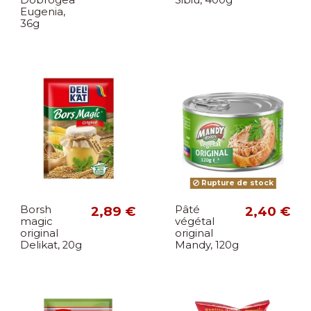
Dobrogea
Sibiu, 400g
Eugenia,
36g
Rupture de stock
Borsh
2,89 €
Pâté
2,40 €
magic
végétal
original
original
Delikat, 20g
Mandy, 120g