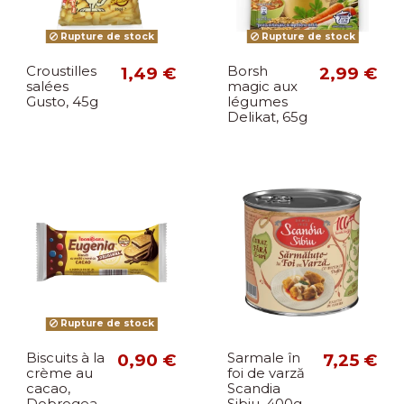
Rupture de stock
Rupture de stock
Croustilles
1,49 €
Borsh
2,99 €
salées
magic aux
Gusto, 45g
légumes
Delikat, 65g
Rupture de stock
Biscuits à la
0,90 €
Sarmale în
7,25 €
crème au
foi de varză
cacao,
Scandia