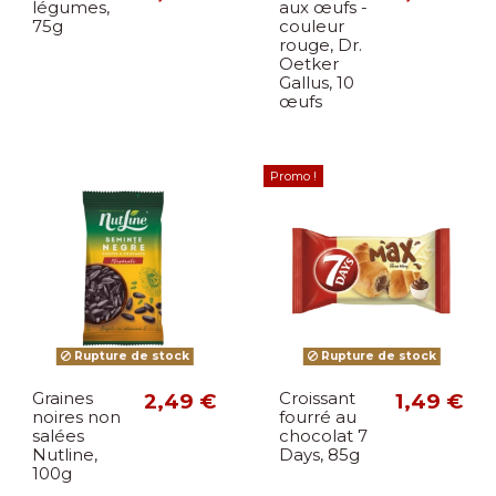
légumes,
aux œufs -
75g
couleur
rouge, Dr.
Oetker
Gallus, 10
œufs
Promo !
Rupture de stock
Rupture de stock
Graines
2,49 €
Croissant
1,49 €
noires non
fourré au
salées
chocolat 7
Nutline,
Days, 85g
100g