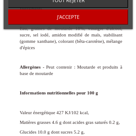
TOUT REJETER
Ingrédients
J'ACCEPTE
Eau, graines de moutarde 18%, vinaigre d'alcool,
sucre, sel iodé, amidon modifié de maïs, stabilisant
(gomme xanthane), colorant (bêta-carotène), mélange
d'épices
Allergènes -
Peut contenir : Moutarde et produits à
base de moutarde
Informations nutritionnelles pour 100 g
Valeur énergétique 427 KJ/102 kcal,
Matières grasses 4.6 g dont acides gras saturés 0.2 g,
Glucides 10.0 g dont sucres 5.2 g,