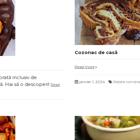
Cozonac de casă
Read more
orată inclusiv de
janvier 1, 2024
Rețete române
ă. Hai să o descoperi!
Read