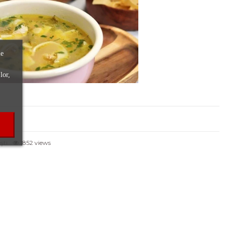
le
lor,
ști
1852 views