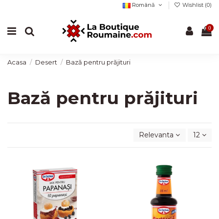
Română
Wishlist (
0
)
0
Acasa
Desert
Bază pentru prăjituri
Bază pentru prăjituri
Relevanta
12