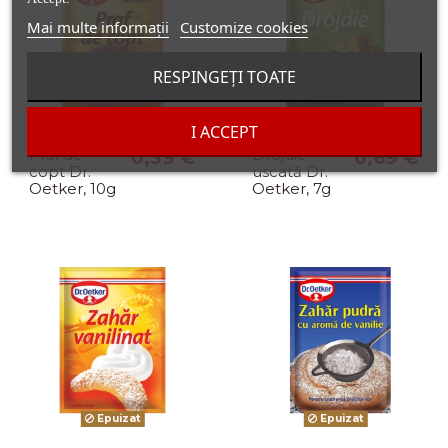
Mai multe informații
Customize cookies
RESPINGEȚI TOATE
Epuizat
Epuizat
I ACCEPT
Praf de
0,39 €
Drojdie
0,69 €
copt Dr.
uscată Dr.
Oetker, 10g
Oetker, 7g
Epuizat
Epuizat