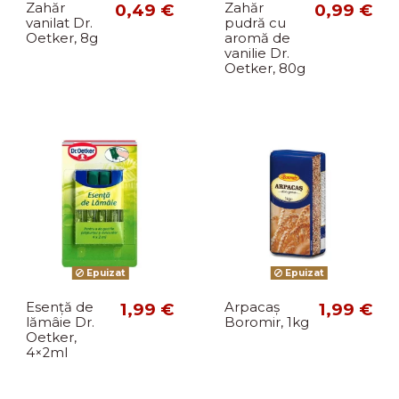
Zahăr
0,49 €
Zahăr
0,99 €
vanilat Dr.
pudră cu
Oetker, 8g
aromă de
vanilie Dr.
Oetker, 80g
Epuizat
Epuizat
Esență de
1,99 €
Arpacaș
1,99 €
lămâie Dr.
Boromir, 1kg
Oetker,
4×2ml