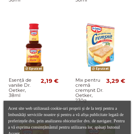
38ml
38ml
Epuizat
Epuizat
Esență de
2,19 €
Mix pentru
3,29 €
vanilie Dr.
cremă
Oetker,
cremșnit Dr.
38ml
Oetker,
230g
Acest site web utilizează cookie-uri proprii și de la terți pentru a
îmbunătăți serviciile noastre și pentru a vă afișa publicitate legată de
preferințele dvs. prin analizarea obiceiurilor dvs. de navigare. Pentru
a vă exprima consimțământul pentru utilizarea lor, apăsați butonul
Accept.