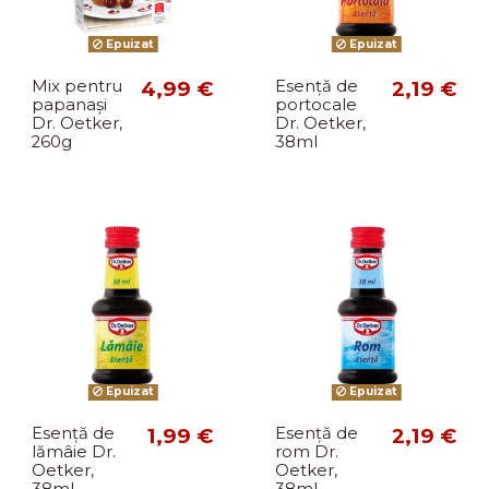
Epuizat
Epuizat
Mix pentru
4,99 €
Esență de
2,19 €
papanași
portocale
Dr. Oetker,
Dr. Oetker,
260g
38ml
Epuizat
Epuizat
Esență de
1,99 €
Esență de
2,19 €
lămâie Dr.
rom Dr.
Oetker,
Oetker,