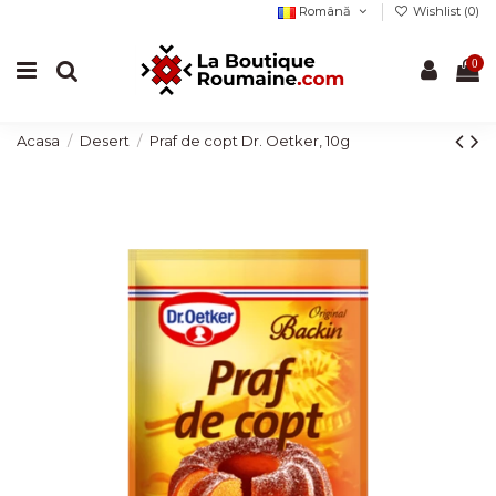
Română
Wishlist (
0
)
0
Acasa
Desert
Praf de copt Dr. Oetker, 10g