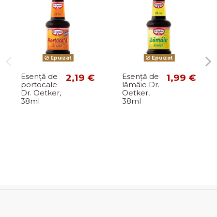
Epuizat
Epuizat
Esență de
2,19 €
Esență de
1,99 €
portocale
lămâie Dr.
Dr. Oetker,
Oetker,
38ml
38ml