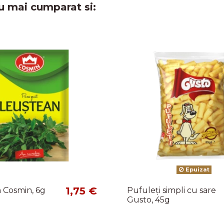
u mai cumparat si:
Epuizat
1,75 €
 Cosmin, 6g
Pufuleți simpli cu sare
Gusto, 45g