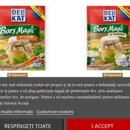
Epuizat
Epuizat
 site web utilizează cookie-uri proprii și de la terți pentru a îmbunătăți servicii
2,99 €
ic cu legume
Borș magic cu
re și pentru a vă afișa publicitate legată de preferințele dvs. prin analizarea
65g
smântână Delikat, 38g
iurilor dvs. de navigare. Pentru a vă exprima consimțământul pentru utilizarea 
ți butonul Accept.
multe informații
Customize cookies
u mai cumparat si:
RESPINGEȚI TOATE
I ACCEPT