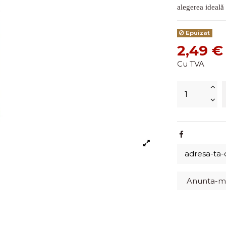
alegerea ideală 
Epuizat
2,49 €
Cu TVA