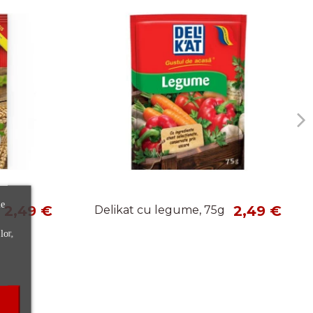
le
2,49 €
2,49 €
Delikat cu legume, 75g
lor,