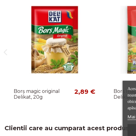
Acest
2,89 €
Borș magic original
Borș mag
noast
Delikat, 20g
Delikat, 
obice
apăsa
Mai 
Clientii care au cumparat acest produs a