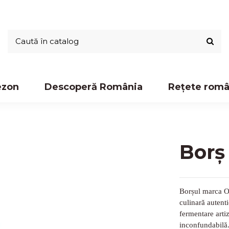
ezon
Descoperă România
Rețete româ
Borș
Borșul marca Ol
culinară autenti
fermentare arti
inconfundabilă.