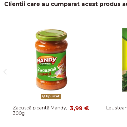
Clientii care au cumparat acest produs a
Epuizat
3,99 €
Zacuscă picantă Mandy,
Leuștean
300g