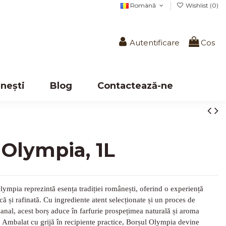
Română
Wishlist (
0
)
Autentificare
Cos
nești
Blog
Contactează-ne
 Olympia, 1L
ympia reprezintă esența tradiției românești, oferind o experiență
că și rafinată. Cu ingrediente atent selecționate și un proces de
zanal, acest borș aduce în farfurie prospețimea naturală și aroma
 Ambalat cu grijă în recipiente practice, Borșul Olympia devine