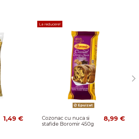
La reducere!
Epuizat
1,49 €
8,99 €
Cozonac cu nuca si
stafide Boromir 450g