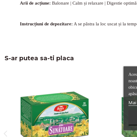
Arii de acțiune:
Balonare | Calm și relaxare | Digestie optimă | 
Instrucțiuni de depozitare:
A se păstra la loc uscat și la te
S-ar putea sa-ti placa
Acest
noast
obice
apăsa
Mai 