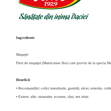
Ingrediente
Muşeţel
Flori de muşeţel (Matricariae flos) care provin de la specia Ma
Beneficii
• Recomandări: colici intestinale, gastrită, ulcer, enterite, coli
• Extern: afte, stomatite, eczeme, răni, ten iritat.