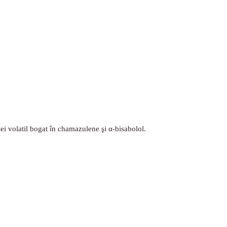
ulei volatil bogat în chamazulene şi
α
-bisabolol.