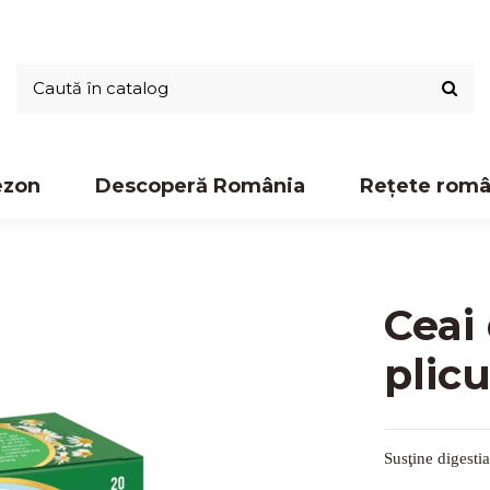
ezon
Descoperă România
Rețete româ
Ceai
plicu
Susţine digestia