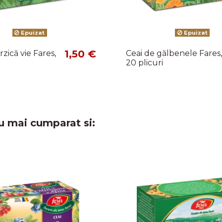
Epuizat
Epuizat
1,50 €
rzică vie Fares,
Ceai de gălbenele Fares,
i
20 plicuri
u mai cumparat si: