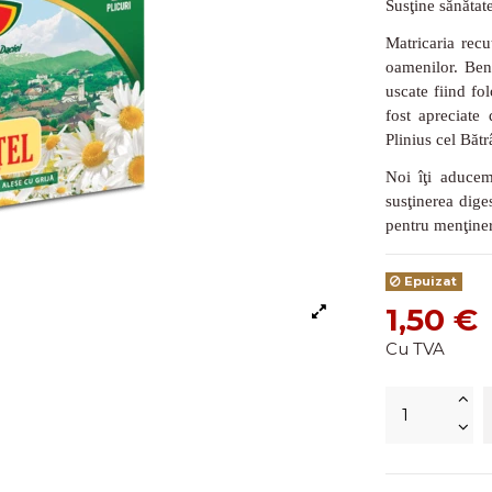
Susţine sănătate
Matricaria recu
oamenilor.
Ben
uscate fiind fo
fost apreciate
Plinius cel Bătr
Noi îţi aducem
susţinerea diges
pentru menţinere
Epuizat
1,50 €
Cu TVA