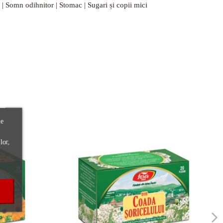
re | Somn odihnitor | Stomac | Sugari și copii mici
le
lor,