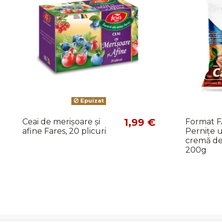
Epuizat
1,99 €
Ceai de merișoare și
Format F
afine Fares, 20 plicuri
Pernițe 
cremă de 
200g