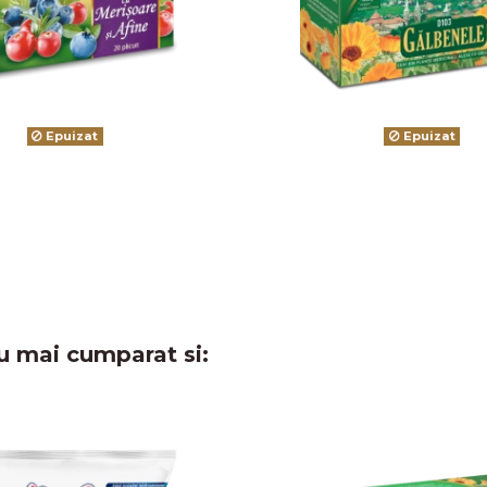
Epuizat
Epuizat
u mai cumparat si: