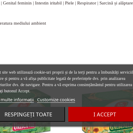
Genital feminin | Intestin iritabil | Piele | Respirator | Sarcină și alăpta
mperatura mediului ambient
 site web utilizează cookie-uri proprii și de la terți pentru a îmbunătăți servicii
re și pentru a vă afișa publicitate legată de preferințele dvs. prin analizarea
iurilor dvs. de navigare. Pentru a vă exprima consimțământul pentru utilizarea 
ți butonul Accept.
multe informații
Customize cookies
RESPINGEȚI TOATE
I ACCEPT