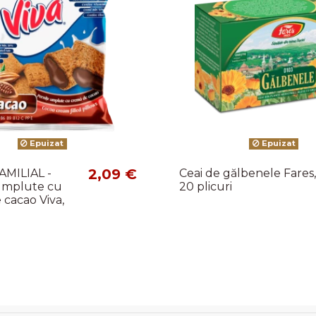
Epuizat
Epuizat
2,09 €
AMILIAL -
Ceai de gălbenele Fares,
umplute cu
20 plicuri
cacao Viva,