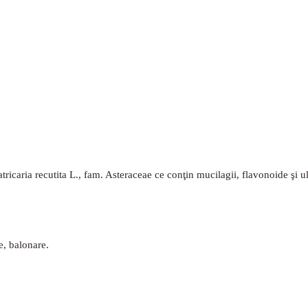
tricaria recutita L., fam. Asteraceae ce conţin mucilagii, flavonoide şi 
te, balonare.