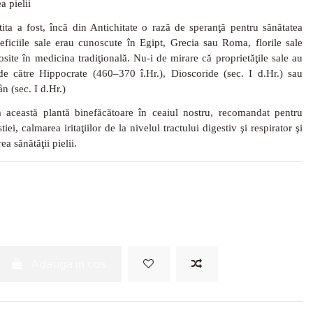
a pielii
tita a fost, încă din Antichitate o rază de speranţă pentru sănătatea
eficiile sale erau cunoscute în Egipt, Grecia sau Roma, florile sale
losite în medicina tradiţională.
Nu-i de mirare că proprietăţile sale au
 de către Hippocrate (460–370 î.Hr.), Dioscoride (sec. I d.Hr.) sau
ân (sec. I d.Hr.)
 această plantă binefăcătoare în ceaiul nostru, recomandat pentru
tiei, calmarea iritaţiilor de la nivelul tractului digestiv şi respirator şi
a sănătăţii pielii.
Adauga in cos